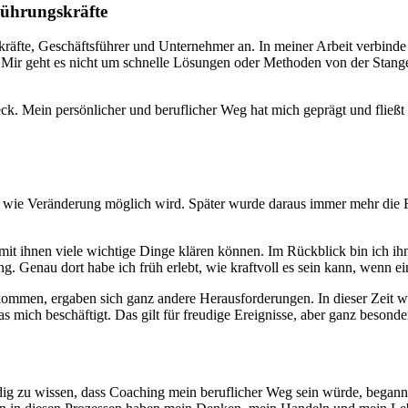
Führungskräfte
räfte, Geschäftsführer und Unternehmer an. In meiner Arbeit verbinde 
g. Mir geht es nicht um schnelle Lösungen oder Methoden von der Stang
eck. Mein persönlicher und beruflicher Weg hat mich geprägt und fließt
d wie Veränderung möglich wird. Später wurde daraus immer mehr die F
mit ihnen viele wichtige Dinge klären können. Im Rückblick bin ich i
g. Genau dort habe ich früh erlebt, wie kraftvoll es sein kann, wenn ei
gekommen, ergaben sich ganz andere Herausforderungen. In dieser Zei
as mich beschäftigt. Das gilt für freudige Ereignisse, aber ganz besond
ig zu wissen, dass Coaching mein beruflicher Weg sein würde, begann