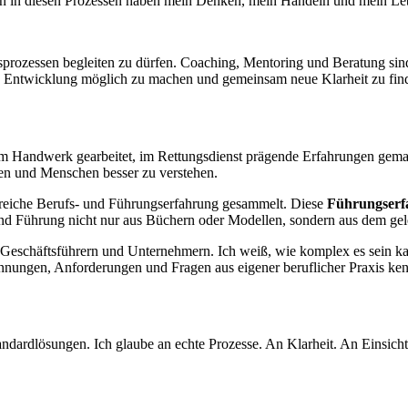
 in diesen Prozessen haben mein Denken, mein Handeln und mein Lebe
rozessen begleiten zu dürfen. Coaching, Mentoring und Beratung sind
 Entwicklung möglich zu machen und gemeinsam neue Klarheit zu fin
im Handwerk gearbeitet, im Rettungsdienst prägende Erfahrungen gemac
en und Menschen besser zu verstehen.
greiche Berufs- und Führungserfahrung gesammelt. Diese
Führungserf
 Führung nicht nur aus Büchern oder Modellen, sondern aus dem gele
Geschäftsführern und Unternehmern. Ich weiß, wie komplex es sein kann,
pannungen, Anforderungen und Fragen aus eigener beruflicher Praxis ke
ndardlösungen. Ich glaube an echte Prozesse. An Klarheit. An Einsichte